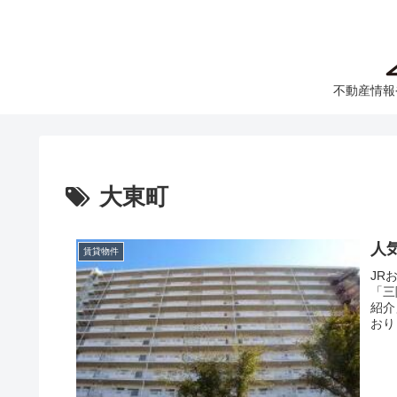
不動産情報
大東町
人
賃貸物件
JR
「三
紹介
おり